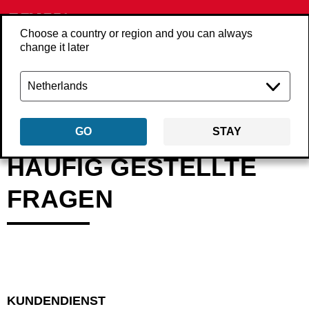
Choose a country or region and you can always
change it later
Zurück
haufig-gestellte-fragen
GO
STAY
HÄUFIG GESTELLTE
FRAGEN
KUNDENDIENST