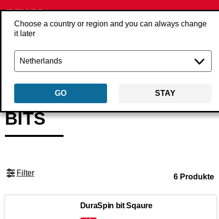
Choose a country or region and you can always change
it later
Zurück
Produkte
Zubehör
Schraubenzubehör
Bits
GO
STAY
BITS
Filter
6 Produkte
DuraSpin bit Sqaure