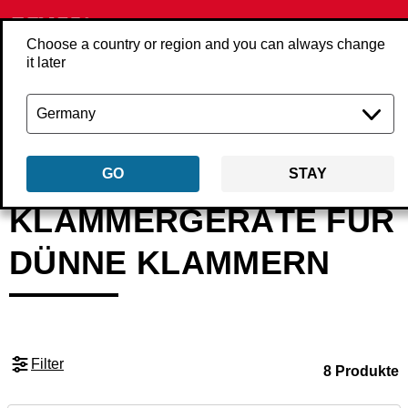
Choose a country or region and you can always change
it later
Zurück
Produkte
Werkzeug
Klammergeräte
Klammergeräte für dü
GO
STAY
KLAMMERGERÄTE FÜR
DÜNNE KLAMMERN
Filter
8 Produkte