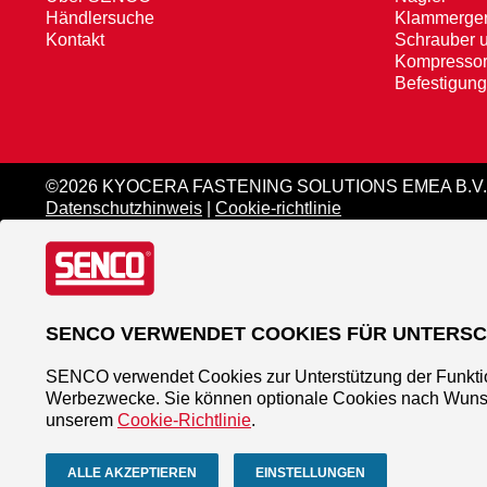
Händlersuche
Klammerger
Kontakt
Schrauber 
Kompresso
Befestigung
©2026 KYOCERA FASTENING SOLUTIONS EMEA B.V.
Datenschutzhinweis
|
Cookie-richtlinie
SENCO VERWENDET COOKIES FÜR UNTERSC
SENCO verwendet Cookies zur Unterstützung der Funktio
Werbezwecke. Sie können optionale Cookies nach Wunsch 
unserem
Cookie-Richtlinie
.
ALLE AKZEPTIEREN
EINSTELLUNGEN