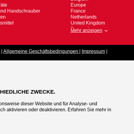
äte
Europe
und Handschrauber
France
ren
Netherlands
smittel
United Kingdom
Denmark
Mehr anzeigen
Norway
Sweden
Finland
 |
Allgemeine Geschäftsbedingungen
|
Impressum
|
Hungary
Slovakia
Czech Republic
Estonia
Latvia
Lithuania
Romania
HIEDLICHE ZWECKE.
Germany
Austria
nsweise dieser Website und für Analyse- und
aktivieren oder deaktivieren. Erfahren Sie mehr in