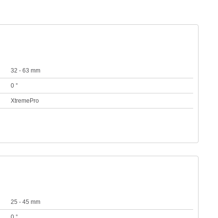
32 - 63 mm
0 °
XtremePro
25 - 45 mm
0 °