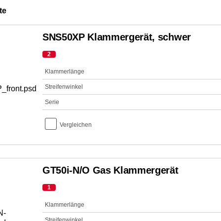
te
SNS50XP Klammergerät, schwer
2
Klammerlänge
Streifenwinkel
Serie
Vergleichen
GT50i-N/O Gas Klammergerät
1
Klammerlänge
Streifenwinkel