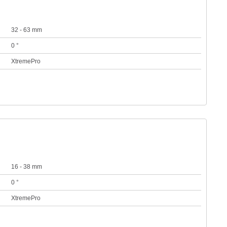
32 - 63 mm
0 °
XtremePro
16 - 38 mm
0 °
XtremePro