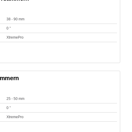
38 - 90 mm
0 °
XtremePro
lammern
25 - 50 mm
0 °
XtremePro