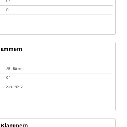
0 °
Pro
Klammern
25 - 50 mm
0 °
XtremePro
e Klammern