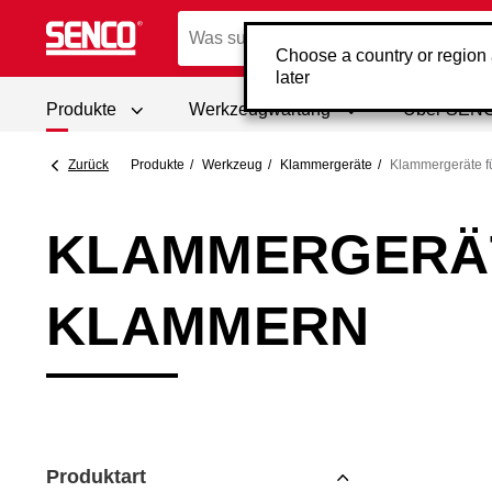
Choose a country or region
later
Produkte
Werkzeugwartung
Über SEN
Zurück
Produkte
Werkzeug
Klammergeräte
Klammergeräte f
KLAMMERGERÄ
KLAMMERN
Produktart