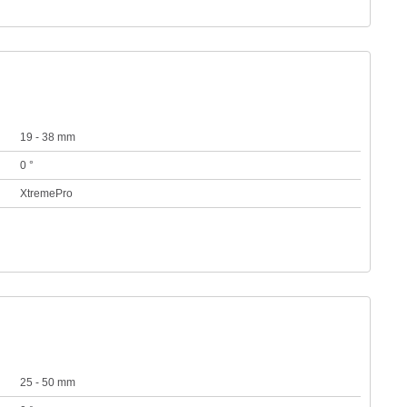
19 - 38 mm
0 °
XtremePro
25 - 50 mm